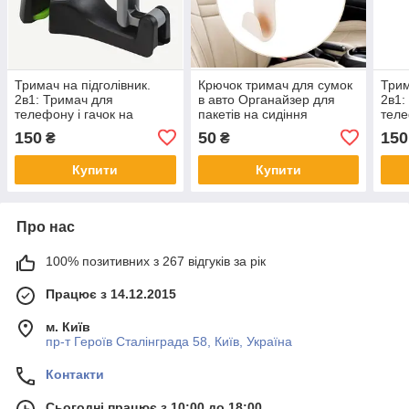
Тримач на підголівник.
Крючок тримач для сумок
Трим
2в1: Тримач для
в авто Органайзер для
2в1:
телефону і гачок на
пакетів на сидіння
теле
підголівник Сірий
автомобіля Бежевий
підг
150
50
150
₴
₴
Купити
Купити
Про нас
100% позитивних з 267 відгуків за рік
Працює з 14.12.2015
м. Київ
пр-т Героїв Сталінграда 58, Київ, Україна
Контакти
Сьогодні працює з 10:00 до 18:00