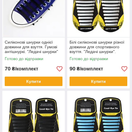
Силіконові шнурки однієї
Білі силіконові шнурки різної
довжини для взуття. Гумові
довжини для спортивного
антішнуркі. "Ледачі шнурки"
взуття. "Ледачі шнурки".
12 штук в комплекті
Гумові шнурки для кросівок
Готово до відправки
Готово до відправки
70
90
₴/комплект
₴/комплект
Купити
Купити