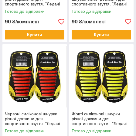
спортивного взуття. "Ледачі
спортивного взуття. "Ледачі
шнурки". Гумові шнурки для
шнурки". Гумові шнурки для
Готово до відправки
Готово до відправки
кросівок
кросівок
90
90
₴/комплект
₴/комплект
Купити
Купити
Червоні силіконові шнурки
Жовті силіконові шнурки
різної довжини для
різної довжини для
спортивного взуття. "Ледачі
спортивного взуття. "Ледачі
шнурки". Гумові шнурки для
шнурки". Гумові шнурки для
Готово до відправки
Готово до відправки
кросівок
кросівок