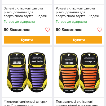
Зелені силіконові шнурки
Рожеві силіконові шнурки
різної довжини для
різної довжини для
спортивного взуття. "Ледачі
спортивного взуття. "Ледачі
шнурки". Гумові шнурки для
шнурки". Гумові шнурки для
Готово до відправки
Готово до відправки
кросівок
кросівок
90
90
₴/комплект
₴/комплект
Купити
Купити
Фіолетові силіконові шнурки
Помаранчеві силіконові
різної довжини для
шнурки різної довжини для