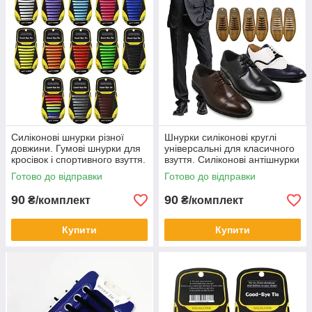
Силіконові шнурки різної
Шнурки силіконові круглі
довжини. Гумові шнурки для
універсальні для класичного
кросівок і спортивного взуття.
взуття. Силіконові антішнурки
"Ледачі шнурки"
Готово до відправки
Готово до відправки
90
90
₴/комплект
₴/комплект
Купити
Купити