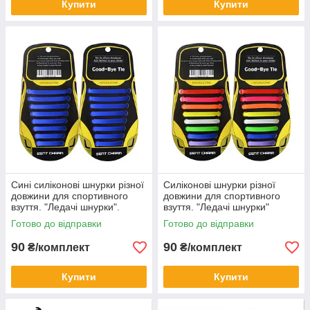
Купити
Купити
Сині силіконові шнурки різної
Силіконові шнурки різної
довжини для спортивного
довжини для спортивного
взуття. "Ледачі шнурки".
взуття. "Ледачі шнурки"
Гумові шнурки для кросівок
.Цветние шнурки для
Готово до відправки
Готово до відправки
кросівок. Колір мікс
90
90
₴/комплект
₴/комплект
Купити
Купити