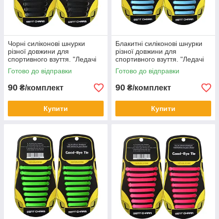
Чорні силіконові шнурки
Блакитні силіконові шнурки
різної довжини для
різної довжини для
спортивного взуття. "Ледачі
спортивного взуття. "Ледачі
шнурки". Гумові шнурки для
шнурки". Гумові шнурки для
Готово до відправки
Готово до відправки
кросівок
кросівок
90
90
₴/комплект
₴/комплект
Купити
Купити