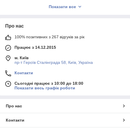
Силіконові шнурки
мають масу переваг перед звичайними
Показати все
шнурками, позбавляючи від не потрібних нахилів, присідань,
економлять час і нерви. Немає необхідності розплутувати
або розв'язувати тривалий вузлик, що часто трапляється з
Про нас
тканинними шнурками. Закріпивши шнурки один раз, зручно і
комфортно, можна без проблем надягати взуття одним
рухом. Будьте яскравими і стильними, відчувайте себе чудово
100% позитивних з 267 відгуків за рік
в русі і не переживайте про те, що в самий невідповідний
Працює з 14.12.2015
момент шнурок раптом розв'яжеться.
м. Київ
пр-т Героїв Сталінграда 58, Київ, Україна
Контакти
Сьогодні працює з 10:00 до 18:00
Показати весь графік роботи
Про нас
Контакти