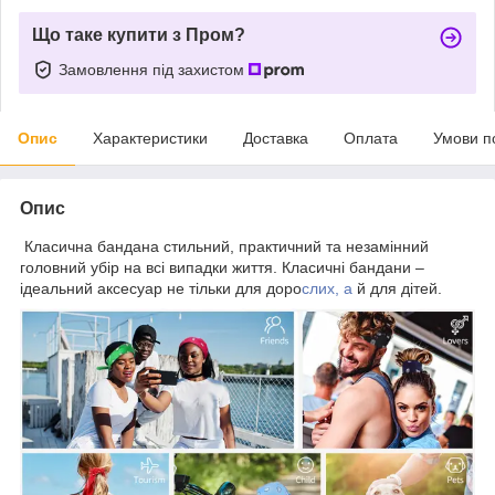
Що таке купити з Пром?
Замовлення під захистом
Опис
Характеристики
Доставка
Оплата
Умови п
Опис
Класична бандана стильний, практичний та незамінний
головний убір на всі випадки життя. Класичні бандани –
ідеальний аксесуар не тільки для доро
слих, а
й для дітей.