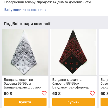
Повернення товару впродовж 14 днів за домовленістю
Всі умови повернення
Подібні товари компанії
Бандана класична
Бандана класична
Банд
бавовна 55*55см
бавовна 55*55см
баво
Бандана-трансформер
Бандана-трансформер
Бан
Косинка Хустка 100%
Косинка Хустка 100%
Коси
60
60
60
₴
₴
cotton Біла
cotton Чорна
cott
Купити
Купити