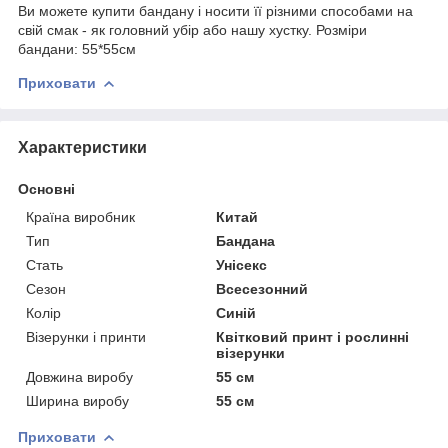
Ви можете купити бандану і носити її різними способами на
свій смак - як головний убір або нашу хустку. Розміри
бандани: 55*55см
Приховати
Характеристики
Основні
Країна виробник
Китай
Тип
Бандана
Стать
Унісекс
Сезон
Всесезонний
Колір
Синій
Візерунки і принти
Квітковий принт і рослинні
візерунки
Довжина виробу
55 см
Ширина виробу
55 см
Приховати