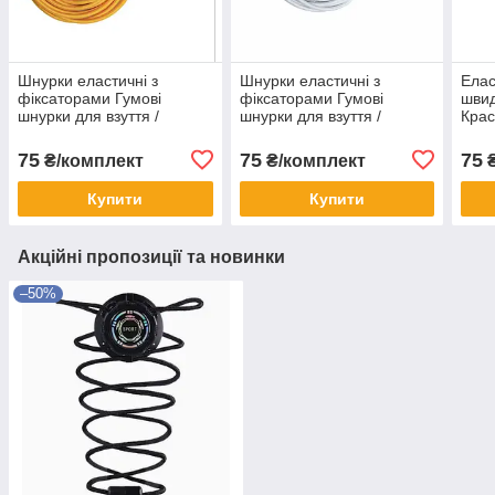
Шнурки еластичні з
Шнурки еластичні з
Елас
фіксаторами Гумові
фіксаторами Гумові
швид
шнурки для взуття /
шнурки для взуття /
Крас
кросівок зі швидкою
кросівок зі швидкою
крос
застібкою. Колір жовтий
застібкою. Колір білий
Колі
75
75
75
₴/комплект
₴/комплект
₴
Купити
Купити
Акційні пропозиції та новинки
–50%